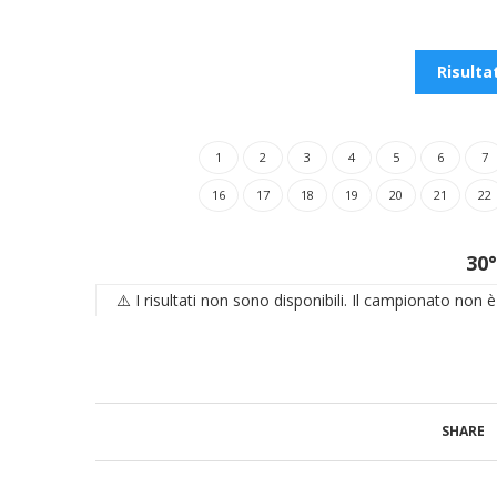
Risultat
1
2
3
4
5
6
7
16
17
18
19
20
21
22
30
⚠️ I risultati non sono disponibili. Il campionato non 
SHARE