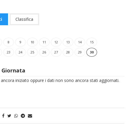
i
Classifica
8
9
10
11
12
13
14
15
23
24
25
26
27
28
29
30
° Giornata
è ancora iniziato oppure i dati non sono ancora stati aggiornati.