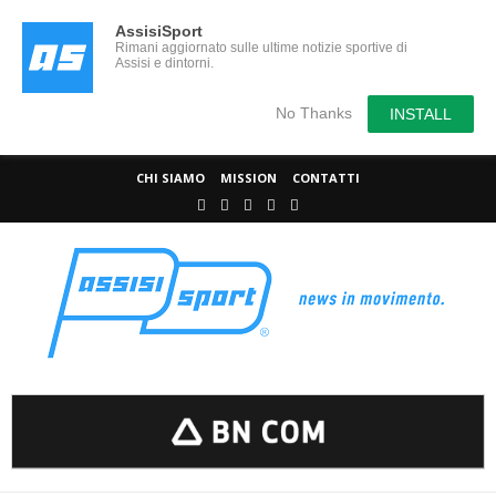
AssisiSport
Rimani aggiornato sulle ultime notizie sportive di
Assisi e dintorni.
No Thanks
INSTALL
CHI SIAMO
MISSION
CONTATTI