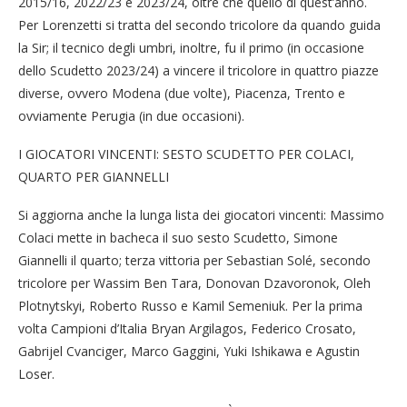
2015/16, 2022/23 e 2023/24, oltre che quello di quest’anno.
Per Lorenzetti si tratta del secondo tricolore da quando guida
la Sir; il tecnico degli umbri, inoltre, fu il primo (in occasione
dello Scudetto 2023/24) a vincere il tricolore in quattro piazze
diverse, ovvero Modena (due volte), Piacenza, Trento e
ovviamente Perugia (in due occasioni).
I GIOCATORI VINCENTI: SESTO SCUDETTO PER COLACI,
QUARTO PER GIANNELLI
Si aggiorna anche la lunga lista dei giocatori vincenti: Massimo
Colaci mette in bacheca il suo sesto Scudetto, Simone
Giannelli il quarto; terza vittoria per Sebastian Solé, secondo
tricolore per Wassim Ben Tara, Donovan Dzavoronok, Oleh
Plotnytskyi, Roberto Russo e Kamil Semeniuk. Per la prima
volta Campioni d’Italia Bryan Argilagos, Federico Crosato,
Gabrijel Cvanciger, Marco Gaggini, Yuki Ishikawa e Agustin
Loser.