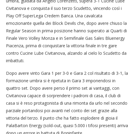
umbra, guidata da Angelo Lorenzetti, supera 3-1 Cucine Lube
Civitanova e conquista il suo terzo Scudetto, vincendo così i
Play Off SuperLega Credem Banca. Una cavalcata
emozionante quella dei Block Devils che, dopo avere chiuso la
Regular Season in prima posizione hanno superato ai Quarti di
Finale Vero Volley Monza e in Semifinale Gas Sales Bluenergy
Piacenza, prima di conquistare la vittoria finale in tre gare
contro Cucine Lube Civitanova, alzando al cielo lo Scudetto da
imbattuti.
Dopo avere vinto Gara 1 per 3-0 e Gara 2 col risultato di 3-1, la
formazione umbra si è ripetuta in Gara 3 imponendosi in
quattro set. Dopo avere perso il primo set ai vantaggi, con
Civitanova capace di sorprendere i padroni di casa, il club di
casa si è reso protagonista di una rimonta da urlo nel secondo
parziale portandosi poi avanti nel conto dei set grazie alla
vittoria del terzo. Il punto che ha fatto esplodere di gioia il
PalaBarton Energy (sold-out, quasi 5.000 i tifosi presenti) arriva
dopo un errore in battuta di Boninfante.